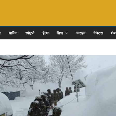
ि
धार्मिक
स्पोर्ट्स
हेल्थ
शिक्षा
क्राइम
गैजेट्स
शेयर