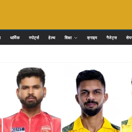
ि
धार्मिक
स्पोर्ट्स
हेल्थ
शिक्षा
क्राइम
गैजेट्स
शेयर