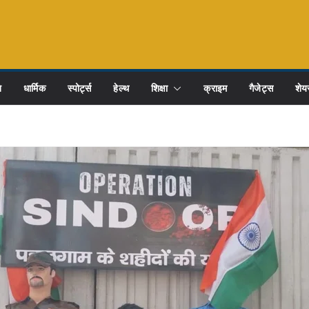
ि
धार्मिक
स्पोर्ट्स
हेल्थ
शिक्षा
क्राइम
गैजेट्स
शेयर