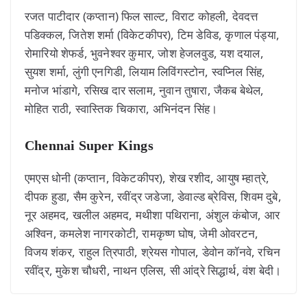
रजत पाटीदार (कप्तान) फिल साल्ट, विराट कोहली, देवदत्त
पडिक्कल, जितेश शर्मा (विकेटकीपर), टिम डेविड, कृणाल पंड्या,
रोमारियो शेफर्ड, भुवनेश्वर कुमार, जोश हेजलवुड, यश दयाल,
सुयश शर्मा, लुंगी एनगिडी, लियाम लिविंगस्टोन, स्वप्निल सिंह,
मनोज भांडागे, रसिख दार सलाम, नुवान तुषारा, जैकब बेथेल,
मोहित राठी, स्वास्तिक चिकारा, अभिनंदन सिंह।
Chennai Super Kings
एमएस धोनी (कप्तान, विकेटकीपर), शेख रशीद, आयुष म्हात्रे,
दीपक हुडा, सैम कुरेन, रवींद्र जडेजा, डेवाल्ड ब्रेविस, शिवम दुबे,
नूर अहमद, खलील अहमद, मथीशा पथिराना, अंशुल कंबोज, आर
अश्विन, कमलेश नागरकोटी, रामकृष्ण घोष, जेमी ओवरटन,
विजय शंकर, राहुल त्रिपाठी, श्रेयस गोपाल, डेवोन कॉनवे, रचिन
रवींद्र, मुकेश चौधरी, नाथन एलिस, सी आंद्रे सिद्धार्थ, वंश बेदी।