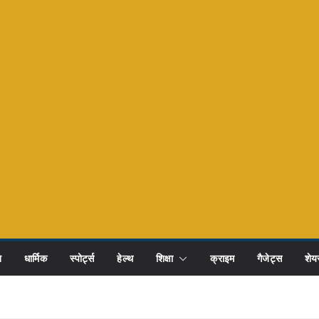
ि
धार्मिक
स्पोर्ट्स
हेल्थ
शिक्षा
क्राइम
गैजेट्स
शेयर