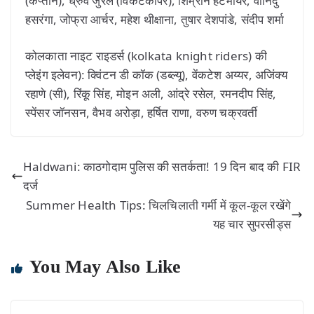
(कप्तान), ध्रुव जुरेल (विकेटकीपर), शिम्रोन हेटमायर, वानिंदु
हसरंगा, जोफ्रा आर्चर, महेश थीक्षाना, तुषार देशपांडे, संदीप शर्मा
कोलकाता नाइट राइडर्स (kolkata knight riders) की
प्लेइंग इलेवन): क्विंटन डी कॉक (डब्ल्यू), वेंकटेश अय्यर, अजिंक्य
रहाणे (सी), रिंकू सिंह, मोइन अली, आंद्रे रसेल, रमनदीप सिंह,
स्पेंसर जॉनसन, वैभव अरोड़ा, हर्षित राणा, वरुण चक्रवर्ती
Haldwani: काठगोदाम पुलिस की सतर्कता! 19 दिन बाद की FIR
दर्ज
Summer Health Tips: चिलचिलाती गर्मी में कूल-कूल रखेंगे
यह चार सुपरसीड्स
You May Also Like