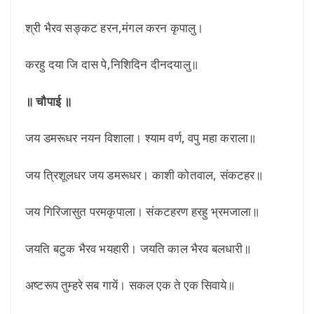
श्री भैरव सङ्कट हरन,मंगल करन कृपालु।
करहु दया जि दास पे,निशिदिन दीनदयालु॥
॥ चौपाई ॥
जय डमरूधर नयन विशाला। श्याम वर्ण, वपु महा कराला॥
जय त्रिशूलधर जय डमरूधर। काशी कोतवाल, संकटहर॥
जय गिरिजासुत परमकृपाला। संकटहरण हरहु भ्रमजाला॥
जयति बटुक भैरव भयहारी। जयति काल भैरव बलधारी॥
अष्टरूप तुम्हरे सब गायें। सकल एक ते एक सिवाये॥