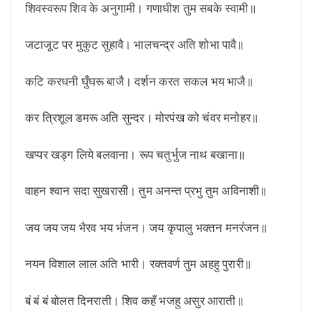
शिवस्वरूप शिव के अनुगामी। गणाधीश तुम सबके स्वामी॥
जटाजूट पर मुकुट सुहावै। भालचन्द्र अति शोभा पावै॥
कटि करधनी घुँघरू बाजै। दर्शन करत सकल भय भाजै॥
कर त्रिशूल डमरू अति सुन्दर। मोरपंख को चंवर मनोहर॥
खप्पर खड्ग लिये बलवाना। रूप चतुर्भुज नाथ बखाना॥
वाहन श्वान सदा सुखरासी। तुम अनन्त प्रभु तुम अविनाशी॥
जय जय जय भैरव भय भंजन। जय कृपालु भक्तन मनरंजन॥
नयन विशाल लाल अति भारी। रक्तवर्ण तुम अहहु पुरारी॥
बं बं बं बोलत दिनराती। शिव कहँ भजहु असुर आराती॥