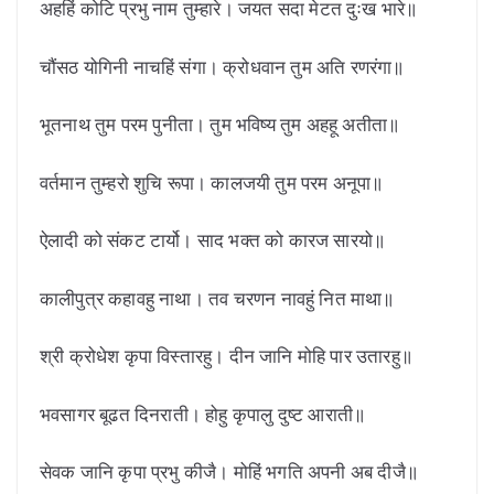
अहहिं कोटि प्रभु नाम तुम्हारे। जयत सदा मेटत दुःख भारे॥
चौंसठ योगिनी नाचहिं संगा। क्रोधवान तुम अति रणरंगा॥
भूतनाथ तुम परम पुनीता। तुम भविष्य तुम अहहू अतीता॥
वर्तमान तुम्हरो शुचि रूपा। कालजयी तुम परम अनूपा॥
ऐलादी को संकट टार्यो। साद भक्त को कारज सारयो॥
कालीपुत्र कहावहु नाथा। तव चरणन नावहुं नित माथा॥
श्री क्रोधेश कृपा विस्तारहु। दीन जानि मोहि पार उतारहु॥
भवसागर बूढत दिनराती। होहु कृपालु दुष्ट आराती॥
सेवक जानि कृपा प्रभु कीजै। मोहिं भगति अपनी अब दीजै॥