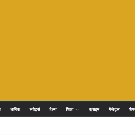
ि
धार्मिक
स्पोर्ट्स
हेल्थ
शिक्षा
क्राइम
गैजेट्स
शेयर