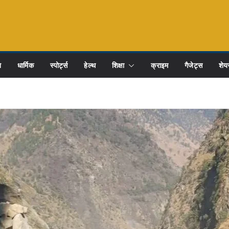
ि
धार्मिक
स्पोर्ट्स
हेल्थ
शिक्षा
क्राइम
गैजेट्स
शेयर