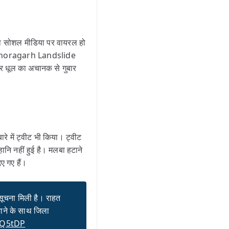
यो सोशल मीडिया पर वायरल हो
यो(Pithoragarh Landslide
र धूल का अचानक से गुबार
रे में ट्वीट भी किया। ट्वीट
ानि नहीं हुई है। मलबा हटाने
ए गए हैं।
 सूचना मिली है। राहत
जाने के साथ जिला
KQ5tDP