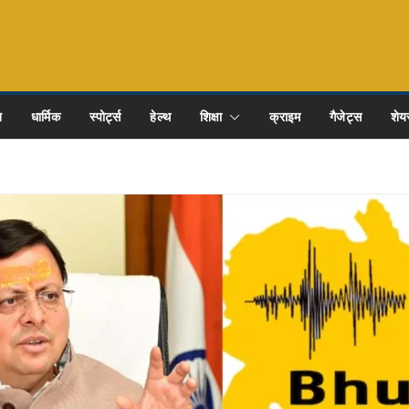
ि
धार्मिक
स्पोर्ट्स
हेल्थ
शिक्षा
क्राइम
गैजेट्स
शेयर