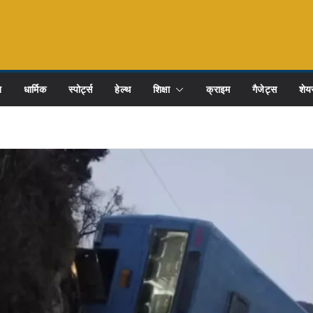
ि
धार्मिक
स्पोर्ट्स
हेल्थ
शिक्षा
क्राइम
गैजेट्स
शेयर