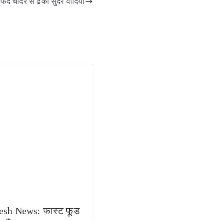
 चादर से ढकी सुंदर वादियां
esh News: फास्ट फूड