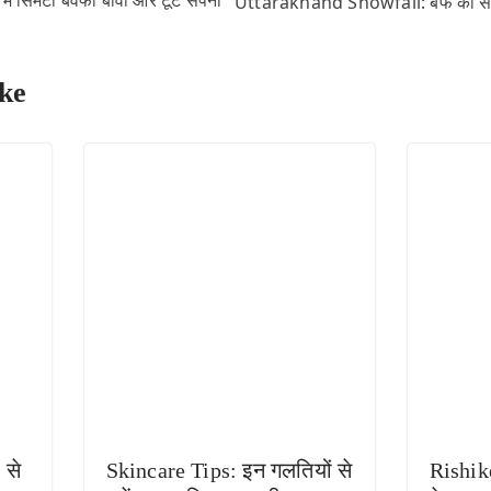
ं सिमटी बेवफा बीवी और टूटे सपनों
Uttarakhand Snowfall: बर्फ की सफेद
ke
 से
Skincare Tips: इन गलतियों से
Rishik