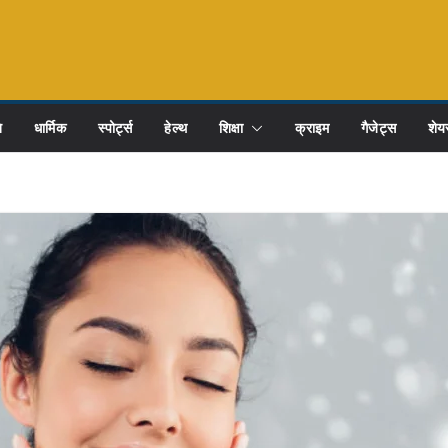
ि
धार्मिक
स्पोर्ट्स
हेल्थ
शिक्षा
क्राइम
गैजेट्स
शेयर