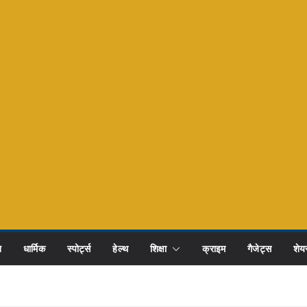
ि
धार्मिक
स्पोर्ट्स
हेल्थ
शिक्षा
क्राइम
गैजेट्स
शेयर