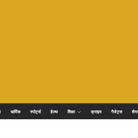
ि
धार्मिक
स्पोर्ट्स
हेल्थ
शिक्षा
क्राइम
गैजेट्स
शेयर