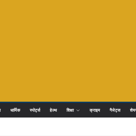
ि
धार्मिक
स्पोर्ट्स
हेल्थ
शिक्षा
क्राइम
गैजेट्स
शेयर