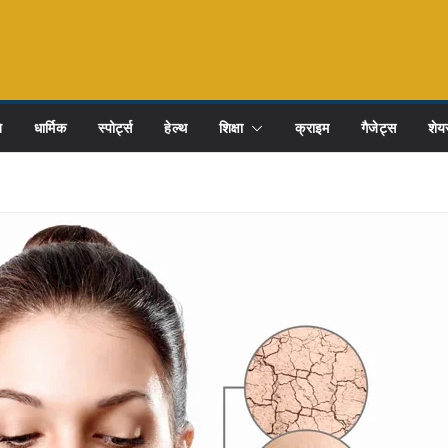
ि
धार्मिक
स्पोर्ट्स
हेल्थ
शिक्षा
क्राइम
गैजेट्स
शेयर