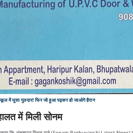
ल में घुसा गुलदार! फिर जो हुआ पढ़कर हो जाओगे हैरान
ालत में मिली सोनम
 ने बताया कि अंकुशापुर स्थित ढाबे (Sonam Raghuvanshi Latest News) पर