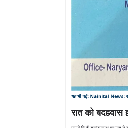
यह भी पढ़ें: Nainital News: स्कू
रात को बदहवास ह
एसपी सिटी ज्ञानेंद्रनाथ प्रसाद