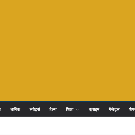
ि
धार्मिक
स्पोर्ट्स
हेल्थ
शिक्षा
क्राइम
गैजेट्स
शेयर