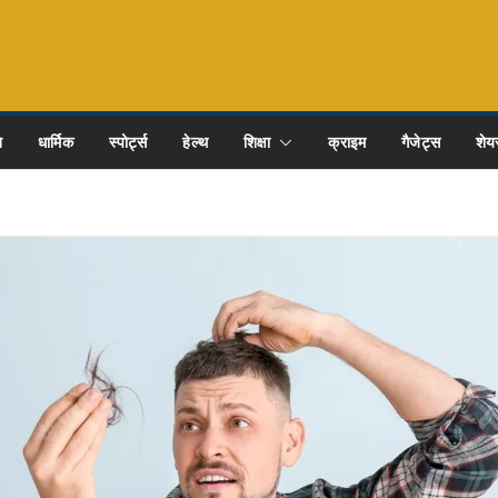
ि
धार्मिक
स्पोर्ट्स
हेल्थ
शिक्षा
क्राइम
गैजेट्स
शेयर