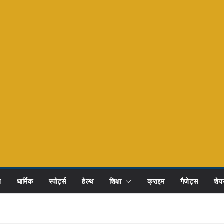
ि
धार्मिक
स्पोर्ट्स
हेल्थ
शिक्षा
क्राइम
गैजेट्स
शेयर