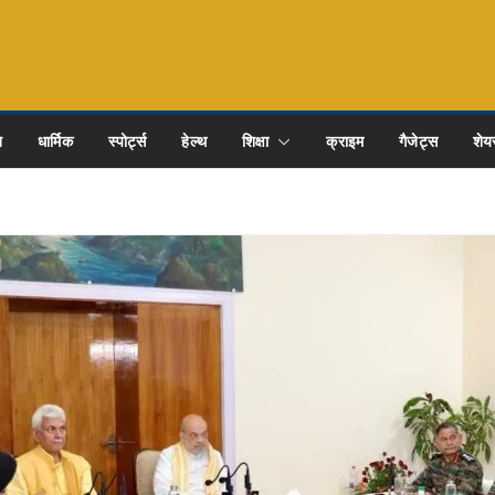
ि
धार्मिक
स्पोर्ट्स
हेल्थ
शिक्षा
क्राइम
गैजेट्स
शेयर