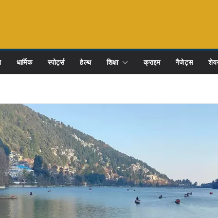
ि
धार्मिक
स्पोर्ट्स
हेल्थ
शिक्षा
क्राइम
गैजेट्स
शेयर