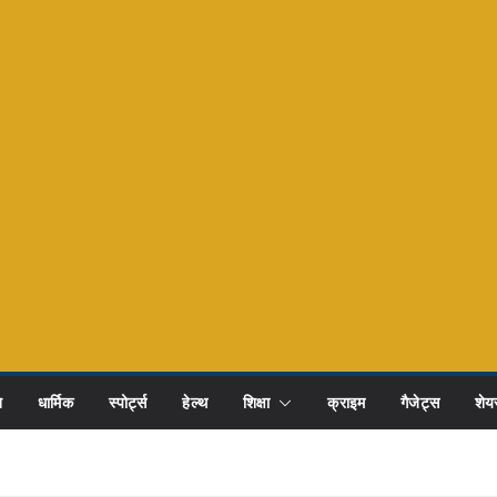
ि
धार्मिक
स्पोर्ट्स
हेल्थ
शिक्षा
क्राइम
गैजेट्स
शेयर